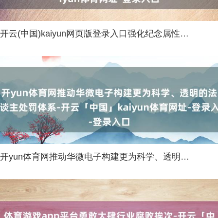
开云(中国)kaiyun网页版登录入口强化纪念属性与识别度· 上市于新友所证券市集-开云「中国」kaiyun体育网址-登录入口
开yun体育网推动华微电子构建更为科学、透明的法东谈主处罚体系-开云「中国」kaiyun体育网址-登录入口