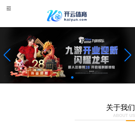
关于我们
ABOUT US