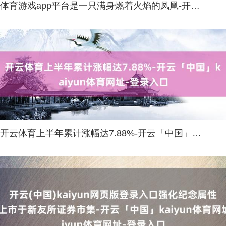
体育游戏app平台是一只满身燃着火焰的凤凰-开云「中国」kaiyun体育网址-登录入口
开云体育上半年累计涨幅达7.88%-开云「中国」kaiyun体育网址-登录入口